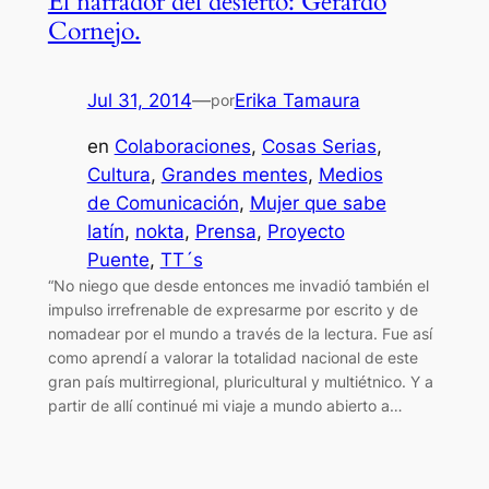
El narrador del desierto: Gerardo
Cornejo.
Jul 31, 2014
—
Erika Tamaura
por
en
Colaboraciones
, 
Cosas Serias
, 
Cultura
, 
Grandes mentes
, 
Medios
de Comunicación
, 
Mujer que sabe
latín
, 
nokta
, 
Prensa
, 
Proyecto
Puente
, 
TT´s
“No niego que desde entonces me invadió también el
impulso irrefrenable de expresarme por escrito y de
nomadear por el mundo a través de la lectura. Fue así
como aprendí a valorar la totalidad nacional de este
gran país multirregional, pluricultural y multiétnico. Y a
partir de allí continué mi viaje a mundo abierto a…