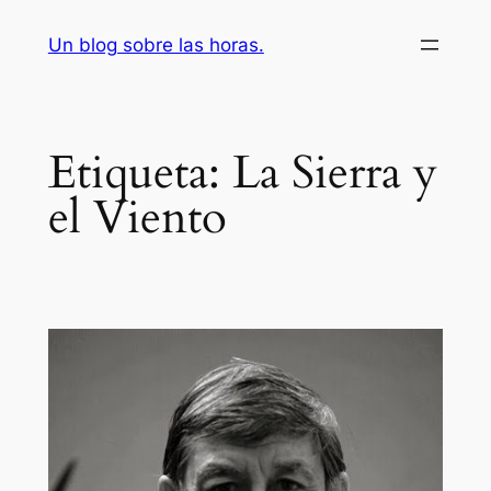
Saltar
Un blog sobre las horas.
al
contenido
Etiqueta:
La Sierra y
el Viento