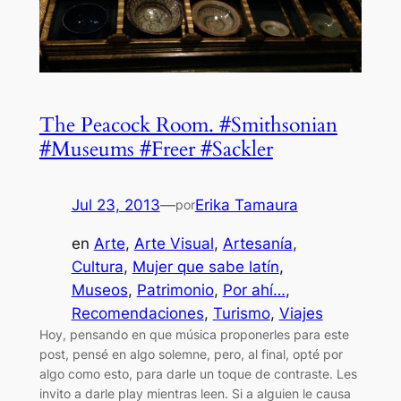
The Peacock Room. #Smithsonian
#Museums #Freer #Sackler
Jul 23, 2013
—
Erika Tamaura
por
en
Arte
, 
Arte Visual
, 
Artesanía
, 
Cultura
, 
Mujer que sabe latín
, 
Museos
, 
Patrimonio
, 
Por ahí…
, 
Recomendaciones
, 
Turismo
, 
Viajes
Hoy, pensando en que música proponerles para este
post, pensé en algo solemne, pero, al final, opté por
algo como esto, para darle un toque de contraste. Les
invito a darle play mientras leen. Si a alguien le causa