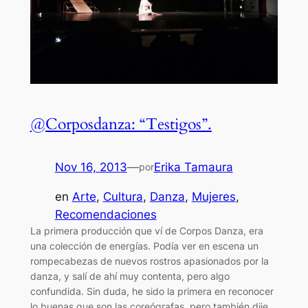
@Corposdanza: “Testigos”.
Nov 16, 2013
—
Erika Tamaura
por
en
Arte
, 
Cultura
, 
Danza
, 
Mujeres
, 
Recomendaciones
La primera producción que ví de Corpos Danza, era
una colección de energías. Podía ver en escena un
rompecabezas de nuevos rostros apasionados por la
danza, y salí de ahí muy contenta, pero algo
confundida. Sin duda, he sido la primera en reconocer
lo buenas que son las coreógrafas, pero también dije