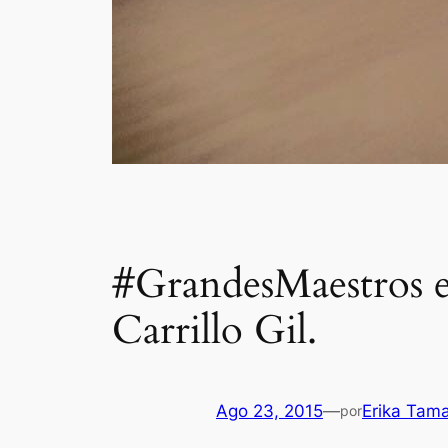
#GrandesMaestros e
Carrillo Gil.
Ago 23, 2015
—
Erika Tam
por