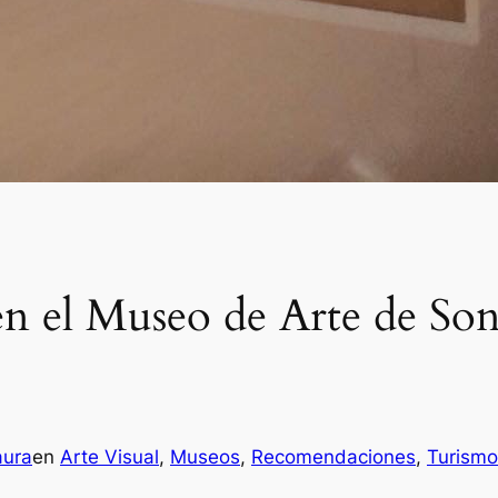
n el Museo de Arte de Son
aura
en
Arte Visual
, 
Museos
, 
Recomendaciones
, 
Turismo