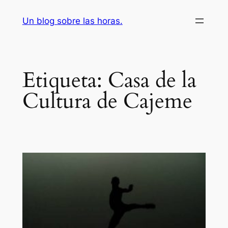
Saltar
Un blog sobre las horas.
al
contenido
Etiqueta:
Casa de la
Cultura de Cajeme