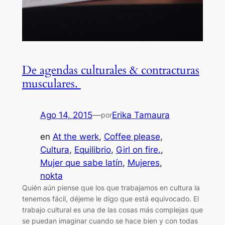
De agendas culturales & contracturas
musculares.
Ago 14, 2015
—
Erika Tamaura
por
en
At the werk
, 
Coffee please
, 
Cultura
, 
Equilibrio
, 
Girl on fire.
, 
Mujer que sabe latín
, 
Mujeres
, 
nokta
Quién aún piense que los que trabajamos en cultura la
tenemos fácil, déjeme le digo que está equivocado. El
trabajo cultural es una de las cosas más complejas que
se puedan imaginar cuando se hace bien y con todas