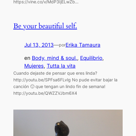
https://vine.co/v/MdP3IjELwZb…
Be your beautiful self.
Jul 13, 2013
—
Erika Tamaura
por
en
Body, mind & soul.
, 
Equilibrio
, 
Mujeres
, 
Tutta la vita
Cuando dejaste de pensar que eres linda?
http://youtu.be/SPFsa6FLvlg No pude evitar bajar la
canción 🙂 que tengan un lindo fin de semana!
http://youtu.be/QWZZVJbm6X4