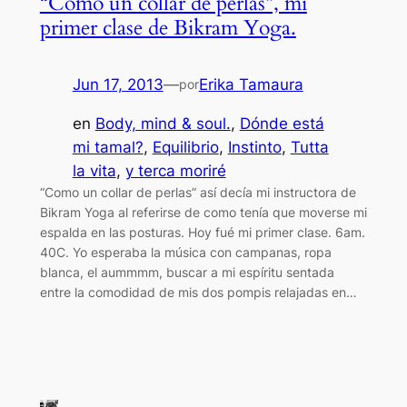
“Como un collar de perlas”, mi
primer clase de Bikram Yoga.
Jun 17, 2013
—
Erika Tamaura
por
en
Body, mind & soul.
, 
Dónde está
mi tamal?
, 
Equilibrio
, 
Instinto
, 
Tutta
la vita
, 
y terca moriré
“Como un collar de perlas” así decía mi instructora de
Bikram Yoga al referirse de como tenía que moverse mi
espalda en las posturas. Hoy fué mi primer clase. 6am.
40C. Yo esperaba la música con campanas, ropa
blanca, el aummmm, buscar a mi espíritu sentada
entre la comodidad de mis dos pompis relajadas en…