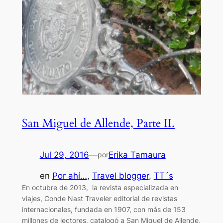
San Miguel de Allende, Parte II.
Jul 29, 2016
—
Erika Tamaura
por
en
Por ahí…
, 
Travel blogger
, 
TT´s
En octubre de 2013, la revista especializada en
viajes, Conde Nast Traveler editorial de revistas
internacionales, fundada en 1907, con más de 153
millones de lectores, catalogó a San Miguel de Allende,